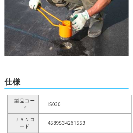
仕様
製品コー
IS030
ド
ＪＡＮコ
4589534261553
ード