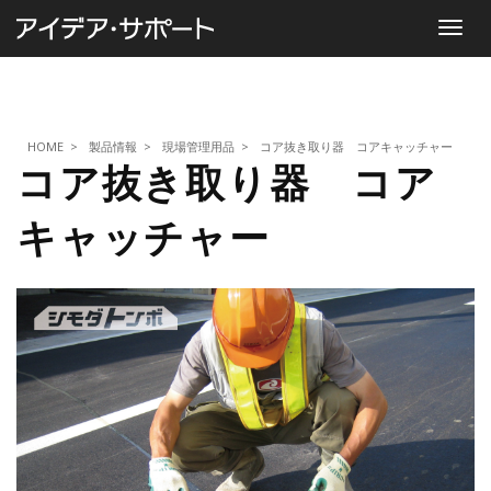
Toggle
navigat
HOME
>
製品情報
>
現場管理用品
>
コア抜き取り器 コアキャッチャー
コア抜き取り器 コア
キャッチャー