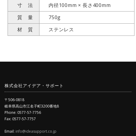
寸 法
内径100mm × 長さ400mm
質 量
750g
材 質
ステンレス
株式会社アイデア・サポート
〒506-0818
岐阜県高山市江名子町3200番地8
Phone: 0577-57-7756
Fax: 0577-57-7757
Email:
info@ideasupport.co.jp